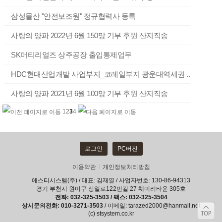
삼성물산 "안전보조원" 정규협력사 등록
사랑의 양파 2022년 6월 150망 기부 후원 산지직송
SK머티리얼즈 상주공장 출입통제업무
HDC현대산업개발 사업부지_코레일부지 광운대역세권 ..
사랑의 양파 2021년 6월 100망 기부 후원 산지직송
1
2
3
4
로그인
PC버전
이용약관
l
개인정보처리방침
에스티시스템(주) / 대표: 김재열 / 사업자번호: 130-86-94313
경기 부천시 원미구 상일로122번길 27 훼미리타운 305호
전화: 032-325-3503 / 팩스: 032-325-3504
상시문의전화: 010-3271-3503
/ 이메일: tarazed2000@hanmail.net
(c) stsystem.co.kr