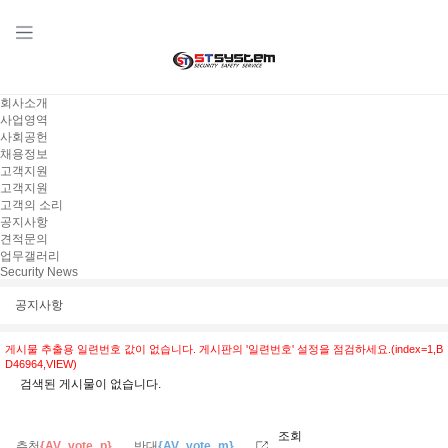
회사소개
사업영역
사회공헌
채용정보
고객지원
고객지원
고객의 소리
공지사항
견적문의
업무갤러리
Security News
공지사항
게시물 추출용 일련번호 값이 없습니다. 게시판의 '일련번호' 설정을 점검하세요.(index=1,B
D46964,VIEW)
검색된 게시물이 없습니다.
조회
추천
{AV_vote_p}
반대
{AV_vote_m}